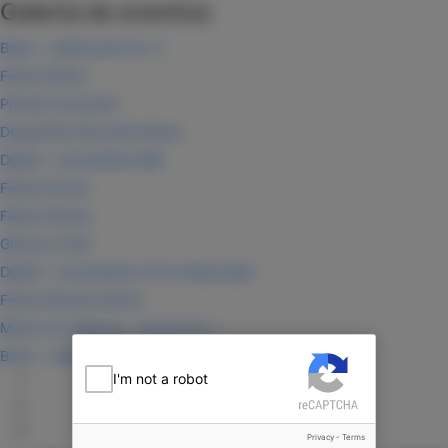
Galería de eventos
Boda - celebración No. 2
Fiesta Roblox
Primera Comunión
Despedida Alexandra Braun
Digitel - Lanzamiento BB
Fiesta Donuts
Fiesta Sirenas
Glamour 2022
Digitel - Lanzamiento 3G en Maracaibo
Fiesta Miranda Minnie
Mamá con Glamour - Evento No. 1
Boda - celebración No. 1
I'm not a robot
Privacy
-
Terms