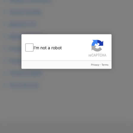
Fiestas Infantiles
Material P.O.P.
Material Publicitario
I'm not a robot
Producción de Eventos
Promotoras, Recreadores y diseño de Uniformes
Privacy
-
Terms
Trámites Legales
Otros Servicios