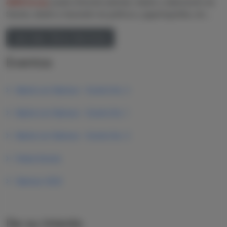
AMSI Group
puede ofrecerle además: diseño y elaboración de
Stands, diseño e impresión de gráficos y gigantografías, etc...
Lee más: Otros Servicios
Eventos
Mamá con Glamour - Evento No. 2
Mamá con Glamour - Evento No. 1
Mamá con Glamour - Evento No. 3
Fiesta Donuts
Glamour 2022
De su interés