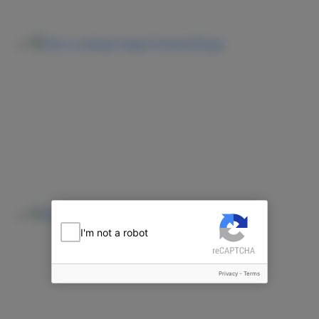
I'm not a robot
Privacy
-
Terms